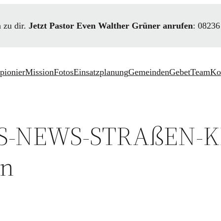
 zu dir.
Jetzt Pastor Even
Walther
Grüner anrufen
: 08236
pionierMission
Fotos
Einsatzplanung
Gemeinden
Gebet
Team
Ko
ESS-NEWS-STRAßEN-
en