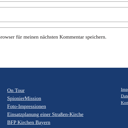
rowser für meinen nächsten Kommentar speichern.
Imp
On Tour
Dat
SpionierMission
Kon
Foto-Impressionen
Einsatzplanung einer Straßen-Kirche
BFP Kirchen Bayern