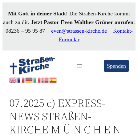
Mit Gott in deiner Stadt!
Die Straßen-Kirche kommt
auch zu dir.
Jetzt Pastor Even
Walther
Grüner anrufen
:
08236 – 95 95 87 +
even@strassen-kirche.de
+
Kontakt-
Formular
Spenden
07.2025 c) EXPRESS-
NEWS STRAßEN-
KIRCHE M Ü N C H E N